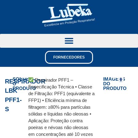
FORNECEDORES
SOBRE
IMAGENS
Respirador PFF1 –
RESPIRADOR
O
DO
Especificação Técnica • Classe
PRODUTO
PRODUTO
LBK
de Filtração: PFF1 (equivalente a
PFF1-
FFP1) • Eficiência mínima de
filtragem: ≥80% para partículas
S
sólidas e líquidas não oleosas •
Aplicação: Proteção contra
poeiras e névoas não oleosas
em concentrações até 10 vezes